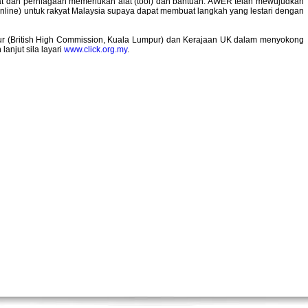
at dan perniagaan memerlukan alat (tool) dan bantuan. AWER telah mewujudkan
nline) untuk rakyat Malaysia supaya dapat membuat langkah yang lestari dengan
pur (British High Commission, Kuala Lumpur) dan Kerajaan UK dalam menyokong
anjut sila layari
www.click.org.my
.