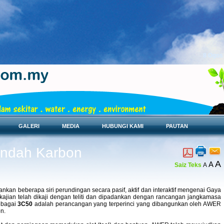
8 Ogos
GALERI
MEDIA
HUBUNGI KAMI
PAUTAN
endah Karbon
A
A
Saiz Teks
A
kan beberapa siri perundingan secara pasif, aktif dan interaktif mengenai Gaya
ajian telah dikaji dengan teliti dan dipadankan dengan rancangan jangkamasa
ebagai
3C50
adalah perancangan yang terperinci yang dibangunkan oleh AWER
n.