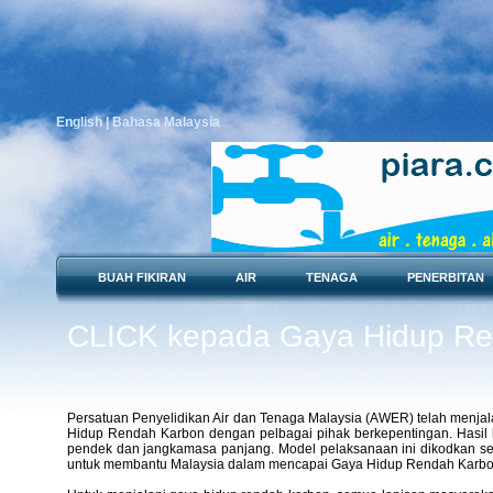
English
| Bahasa Malaysia
BUAH FIKIRAN
AIR
TENAGA
PENERBITAN
CLICK kepada Gaya Hidup R
Persatuan Penyelidikan Air dan Tenaga Malaysia (AWER) telah menjalan
Hidup Rendah Karbon dengan pelbagai pihak berkepentingan. Hasil k
pendek dan jangkamasa panjang. Model pelaksanaan ini dikodkan s
untuk membantu Malaysia dalam mencapai Gaya Hidup Rendah Karbo