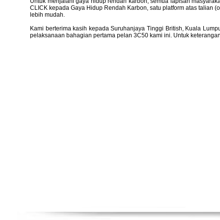
Untuk menjalani gaya hidup rendah karbon, semua lapisan masyarak
CLICK kepada Gaya Hidup Rendah Karbon, satu platform atas talian (o
lebih mudah.
Kami berterima kasih kepada Suruhanjaya Tinggi British, Kuala Lum
pelaksanaan bahagian pertama pelan 3C50 kami ini. Untuk keterangan l