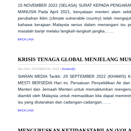
15 NOVEMBER 2022 (SELASA) SURAT KEPADA PENGARA
MANUSIA Pada April 2021, kenyataan menteri alam sek
perubahan iklim (climate vulnerable country) telah menge
bahawa kerajaan Malaysia serius dalam menangani isu pe
masalah banjir melalui langkah-langkah jangka........
BACA LAGI
KRISIS TENAGA GLOBAL MENJELANG MUSI
SELASA, OKTOBER 04, 2022
|
Komen(0)
SIARAN MEDIA Tarikh: 29 SEPTEMBER 2022 (KHAMIS)
MESTI BERSEDIA Hari ini, Persatuan Penyelidikan Air da
Menteri dan Jemaah Menteri untuk memaklumkan mengenai k
diambil oleh Malaysia untuk memastikan kita dapat memini
isu yang diutarakan dan cadangan-cadangan........
BACA LAGI
MENGURUSKAN KETIDAKSTABILAN (VOLA