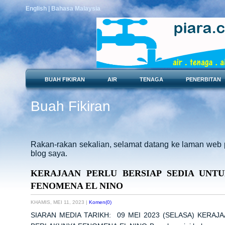
English
| Bahasa Malaysia
BUAH FIKIRAN
AIR
TENAGA
PENERBITAN
Buah Fikiran
Rakan-rakan sekalian, selamat datang ke laman web 
blog saya.
KERAJAAN PERLU BERSIAP SEDIA UN
FENOMENA EL NINO
KHAMIS, MEI 11, 2023
|
Komen(0)
SIARAN MEDIA TARIKH: 09 MEI 2023 (SELASA) KERA