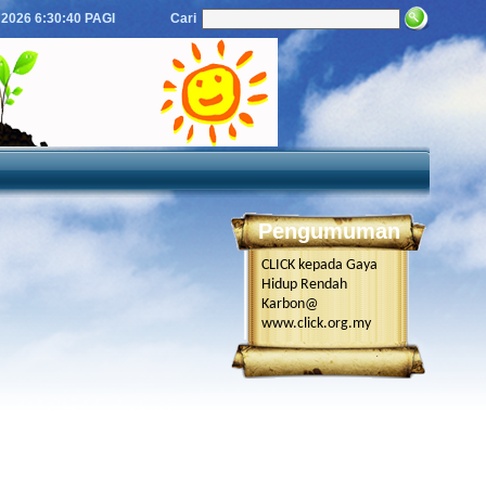
 2026
6:30:40 PAGI
Cari
Pengumuman
CLICK kepada Gaya
Hidup Rendah
Karbon@
www.click.org.my