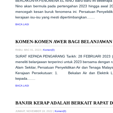
BERLAKUNYA FENOMENA EL NINO Baru-baru ini beberapa ag
Nino akan bermula pada pertengahan 2023 hingga awal 20
mencegah kesan buruk fenomena ini. Persatuan Penyelidi
kerajaan isu-isu yang mesti dipertimbangkan........
BACA LAGI
KOMEN-KOMEN AWER BAGI BELANJAWAN 
RABU, MAC 01, 2023
|
Komen(0)
SURAT KEPADA PENGARANG Tarikh: 28 FEBRUARI 2023
meneliti belanjawan terperinci untuk 2023 bersama dengan r
Alam Sekitar, Persatuan Penyelidikan Air dan Tenaga Mala
Kerajaan Persekutuan: 1. Bekalan Air dan Elektrik Luar
kepada........
BACA LAGI
BANJIR KERAP ADALAH BERKAIT RAPAT 
JUMAAT, NOVEMBER 18, 2022
|
Komen(0)