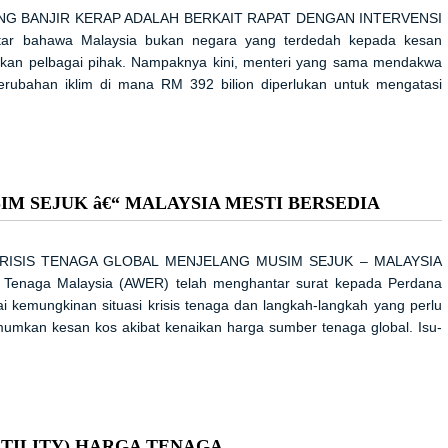
NG BANJIR KERAP ADALAH BERKAIT RAPAT DENGAN INTERVENSI
itar bahawa Malaysia bukan negara yang terdedah kepada kesan
jutkan pelbagai pihak. Nampaknya kini, menteri yang sama mendakwa
rubahan iklim di mana RM 392 bilion diperlukan untuk mengatasi
M SEJUK â€“ MALAYSIA MESTI BERSEDIA
 KRISIS TENAGA GLOBAL MENJELANG MUSIM SEJUK – MALAYSIA
n Tenaga Malaysia (AWER) telah menghantar surat kepada Perdana
emungkinan situasi krisis tenaga dan langkah-langkah yang perlu
mumkan kesan kos akibat kenaikan harga sumber tenaga global. Isu-
TILITY) HARGA TENAGA